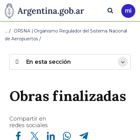
Pasar al contenido principal
Presidencia
Buscar
Ir
a
de
Mi
…
ORSNA | Organismo Regulador del Sistema Nacional
Arg
la
de Aeropuertos
Nación
En esta sección
Obras finalizadas
Compartir en
redes sociales
Compartir en Facebook
Compartir en Twitter
Compartir en Linkedin
Compartir en Whatsapp
Compartir en Telegram