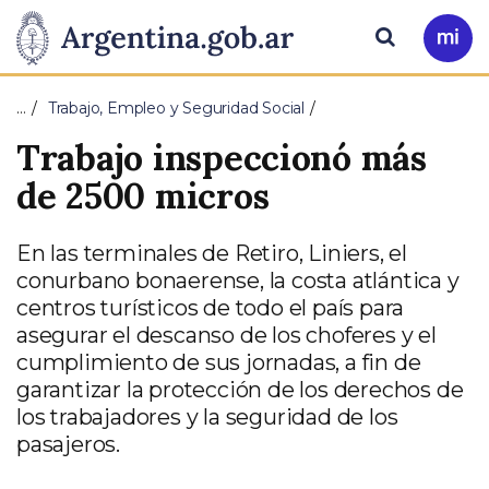
Pasar al contenido principal
Presidencia
Buscar
Ir
a
de
Mi
…
Trabajo, Empleo y Seguridad Social
Arg
la
Trabajo inspeccionó más
Nación
de 2500 micros
En las terminales de Retiro, Liniers, el
conurbano bonaerense, la costa atlántica y
centros turísticos de todo el país para
asegurar el descanso de los choferes y el
cumplimiento de sus jornadas, a fin de
garantizar la protección de los derechos de
los trabajadores y la seguridad de los
pasajeros.