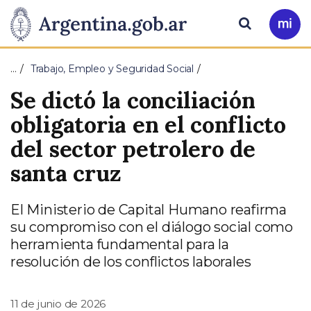
Pasar al contenido principal
Presidencia
Buscar
Ir
a
de
Mi
…
Trabajo, Empleo y Seguridad Social
Arg
la
Se dictó la conciliación
Nación
obligatoria en el conflicto
del sector petrolero de
santa cruz
El Ministerio de Capital Humano reafirma
su compromiso con el diálogo social como
herramienta fundamental para la
resolución de los conflictos laborales
11 de junio de 2026