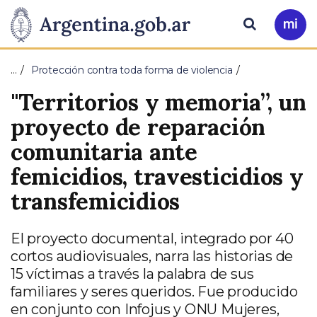
Pasar al contenido principal
Presidencia
Buscar
Ir
a
de
Mi
…
Protección contra toda forma de violencia
Arg
la
"Territorios y memoria”, un
Nación
proyecto de reparación
comunitaria ante
femicidios, travesticidios y
transfemicidios
El proyecto documental, integrado por 40
cortos audiovisuales, narra las historias de
15 víctimas a través la palabra de sus
familiares y seres queridos. Fue producido
en conjunto con Infojus y ONU Mujeres,