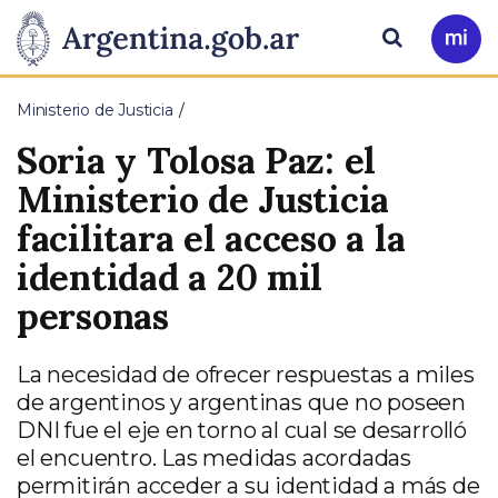
Pasar al contenido principal
Presidencia
Buscar
Ir
a
de
Mi
Ministerio de Justicia
Arg
la
Soria y Tolosa Paz: el
Nación
Ministerio de Justicia
facilitara el acceso a la
identidad a 20 mil
personas
La necesidad de ofrecer respuestas a miles
de argentinos y argentinas que no poseen
DNI fue el eje en torno al cual se desarrolló
el encuentro. Las medidas acordadas
permitirán acceder a su identidad a más de