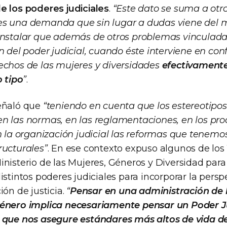
e los poderes judiciales
.
“Este dato se suma a ot
es una demanda que sin lugar a dudas viene del 
instalar que además de otros problemas vinculada
n del poder judicial, cuando éste interviene en con
echos de las mujeres y diversidades
efectivament
o tipo
”
.
eñaló que
“teniendo en cuenta que los estereotipo
n las normas, en las reglamentaciones, en los pr
n la organización judicial las reformas que tenemo
ructurales”
. En ese contexto expuso algunos de los
nisterio de las Mujeres, Géneros y Diversidad para 
istintos poderes judiciales para incorporar la pers
ión de justicia.
“
Pensar en una administración de l
género implica necesariamente pensar un Poder J
o que nos asegure estándares más altos de vida 