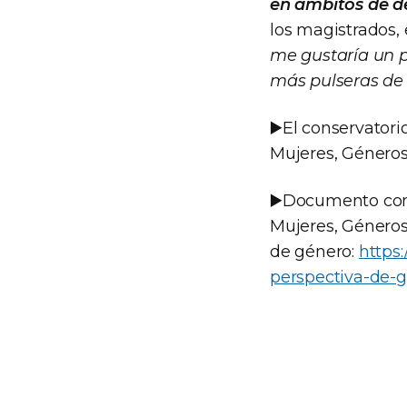
en ámbitos de d
los magistrados, 
me gustaría un p
más pulseras de
▶️El conservatori
Mujeres, Géneros
▶️Documento comp
Mujeres, Géneros
de género:
https
perspectiva-de-