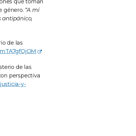
isiones que toman
de género.
“A mí
 antipánico,
io de las
=9mTA7gfOjOM
terio de las
con perspectiva
usticia-y-