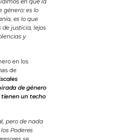
cidimos en que la
 género: es lo
nía, es lo que
e justicia, lejos
olencias y
nero en los
nas de
iscales
mirada de género
, tienen un techo
al, pero de nada
a los Poderes
gresores se