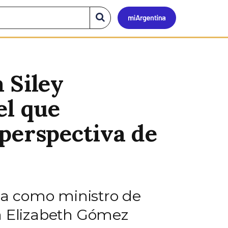
Mi
Buscar
en
el
Argen
sitio
 Siley
el que
perspectiva de
ica como ministro de
ra Elizabeth Gómez