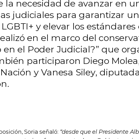
re la necesidad de avanzar en u
mas judiciales para garantizar u
 LGBTI+ y elevar los estándares
 realizó en el marco del conserv
o en el Poder Judicial?” que o
ambién participaron Diego Molea
 Nación y Vanesa Siley, diputada
ón.
posición, Soria señaló:
“desde que el Presidente Al