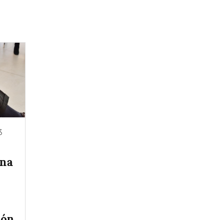
3
ina
ión