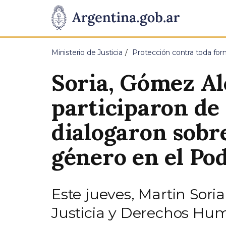
Pasar al contenido principal
Presidencia
de
Ministerio de Justicia
Protección contra toda for
la
Soria, Gómez Al
Nación
participaron de
dialogaron sobr
género en el Pod
Este jueves, Martin Sori
Justicia y Derechos Hum