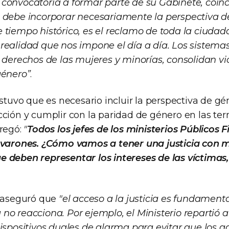
convocatoria a formar parte de su Gabinete, coin
 debe incorporar necesariamente la perspectiva de
 tiempo histórico, es el reclamo de toda la ciudada
ealidad que nos impone el día a día. Los sistemas d
 derechos de las mujeres y minorías, consolidan vi
género”
.
ostuvo que es necesario incluir la perspectiva de gé
cción y cumplir con la paridad de género en las ter
gregó:
"
Todos los jefes de los ministerios Públicos F
n varones. ¿Cómo vamos a tener una justicia con 
 que deben representar los intereses de las víctimas
a aseguró que
"el acceso a la justicia es fundament
ia no reacciona. Por ejemplo, el Ministerio repartió 
ispositivos duales de alarma para evitar que los a