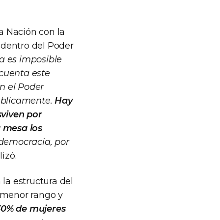
la Nación con la
adentro del Poder
Ya es imposible
 cuenta este
n el Poder
públicamente.
Hay
sviven por
a mesa los
 democracia, por
lizó.
la estructura del
e menor rango y
30% de mujeres