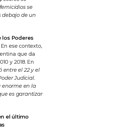
femicidios se
s debajo de un
e los Poderes
. En ese contexto,
gentina que da
010 y 2018. En
 entre el 22 y el
Poder Judicial.
ja enorme en la
que es garantizar
n el último
as