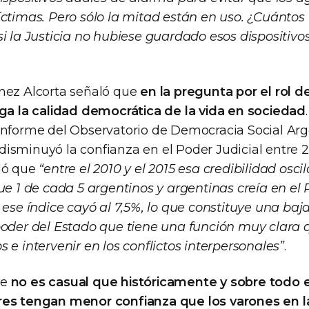
íctimas. Pero sólo la mitad están en uso. ¿Cuántos 
si la Justicia no hubiese guardado esos dispositivo
mez Alcorta señaló que
en la pregunta por el rol d
ega la calidad democrática de la vida en sociedad
informe del Observatorio de Democracia Social Ar
isminuyó la confianza en el Poder Judicial entre 2
ló que
“entre el 2010 y el 2015 esa credibilidad osciló
ue 1 de cada 5 argentinos y argentinas creía en el 
 ese índice cayó al 7,5%, lo que constituye una ba
poder del Estado que tiene una función muy clara 
 e intervenir en los conflictos interpersonales”
.
ue
no es casual que históricamente y sobre todo e
res tengan menor confianza que los varones en l