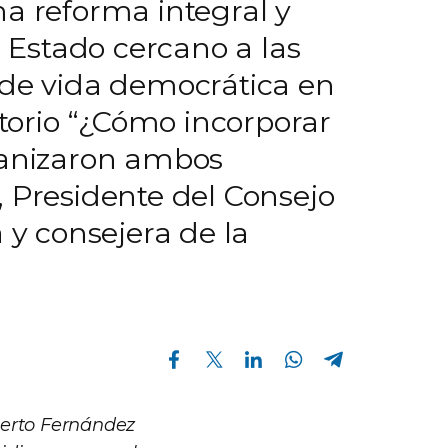
na reforma integral y
n Estado cercano a las
 de vida democrática en
atorio “¿Cómo incorporar
rganizaron ambos
, Presidente del Consejo
 y consejera de la
Compartir en Facebook
Compartir en Twitter
Compartir en Linkedin
Compartir en Whatsapp
Compartir en Telegram
berto Fernández