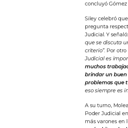
concluyó Gómez 
Siley celebró que
pregunta respect
Judicial. Y señaló
que se discuta u
criterio”
. Por otr
Judicial es impo
muchos trabajad
brindar un buen 
problemas que ti
eso siempre es i
A su turno, Molea
Poder Judicial e
más varones en 