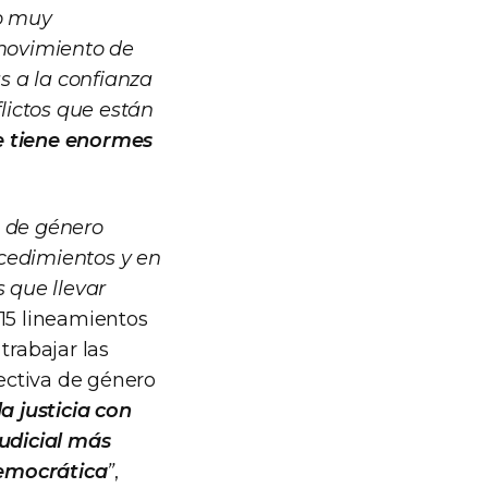
ro muy
movimiento de
s a la confianza
flictos que están
e tiene enormes
s de género
ocedimientos y en
s que llevar
 15 lineamientos
trabajar las
pectiva de género
a justicia con
udicial más
democrática
”
,