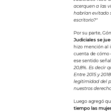
acerquen a las v
habrían evitado 
escritorio?"
Por su parte, Gó
Judiciales se ju
hizo mención al 
cuenta de cómo d
ese sentido seña
20,8%. Es decir q
Entre 2015 y 2018
legitimidad del 
nuestros derechos
Luego agregó q
tiempo las muje