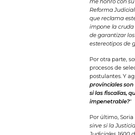
me honró con su 
Reforma Judicial
que reclama este
impone la cruda r
de garantizar los
estereotipos de 
Por otra parte, s
procesos de sele
postulantes. Y a
provinciales so
si las fiscalías,
impenetrable?
"
Por último, Sori
sirve si la Justic
Judiciales 1600 d