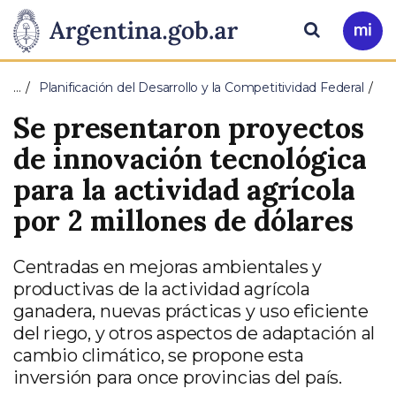
Pasar al contenido principal
Presidencia
Buscar
Ir
a
de
Mi
…
Planificación del Desarrollo y la Competitividad Federal
Arg
la
Se presentaron proyectos
Nación
de innovación tecnológica
para la actividad agrícola
por 2 millones de dólares
Centradas en mejoras ambientales y
productivas de la actividad agrícola
ganadera, nuevas prácticas y uso eficiente
del riego, y otros aspectos de adaptación al
cambio climático, se propone esta
inversión para once provincias del país.