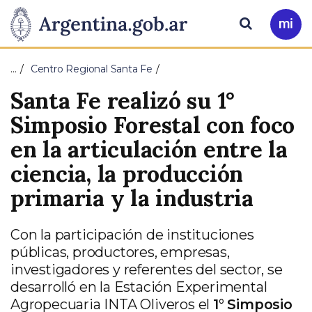
Pasar al contenido principal
Presidencia
Buscar
Ir
a
de
Mi
…
Centro Regional Santa Fe
Arg
la
Santa Fe realizó su 1°
Nación
Simposio Forestal con foco
en la articulación entre la
ciencia, la producción
primaria y la industria
Con la participación de instituciones
públicas, productores, empresas,
investigadores y referentes del sector, se
desarrolló en la Estación Experimental
Agropecuaria INTA Oliveros el
1° Simposio