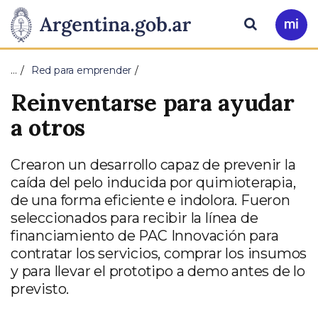
Pasar al contenido principal
Presidencia
Buscar
Ir
a
de
Mi
…
Red para emprender
Arg
la
Reinventarse para ayudar
Nación
a otros
Crearon un desarrollo capaz de prevenir la
caída del pelo inducida por quimioterapia,
de una forma eficiente e indolora. Fueron
seleccionados para recibir la línea de
financiamiento de PAC Innovación para
contratar los servicios, comprar los insumos
y para llevar el prototipo a demo antes de lo
previsto.