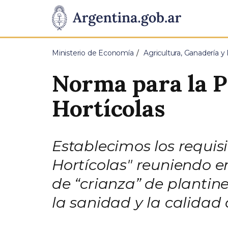
Pasar al contenido principal
Presidencia
de
Ministerio de Economía
Agricultura, Ganadería y
la
Norma para la P
Nación
Hortícolas
Establecimos los requis
Hortícolas" reuniendo e
de “crianza” de plantine
la sanidad y la calidad