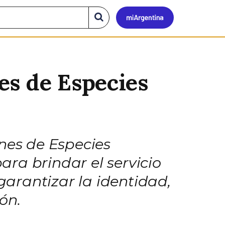
Mi
Buscar
en
el
Argen
sitio
es de Especies
ines de Especies
ra brindar el servicio
 garantizar la identidad,
ón.