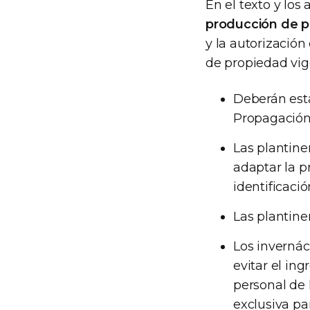
En el texto y los
producción de p
y la autorización
de propiedad vig
Deberán esta
Propagación,
Las plantin
adaptar la p
identificació
Las plantin
Los invernác
evitar el in
personal de 
exclusiva pa