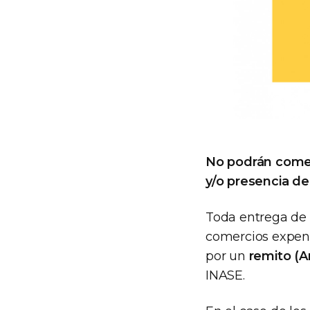
No podrán comer
y/o presencia de
Toda entrega de b
comercios expend
por un
remito (A
INASE.