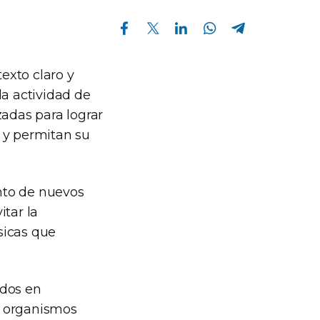
Compartir en Facebook
Compartir en Twitter
Compartir en Linkedin
Compartir en Whatsapp
Compartir en Telegram
exto claro y
la actividad de
zadas para lograr
 y permitan su
ento de nuevos
itar la
sicas que
ados en
os organismos