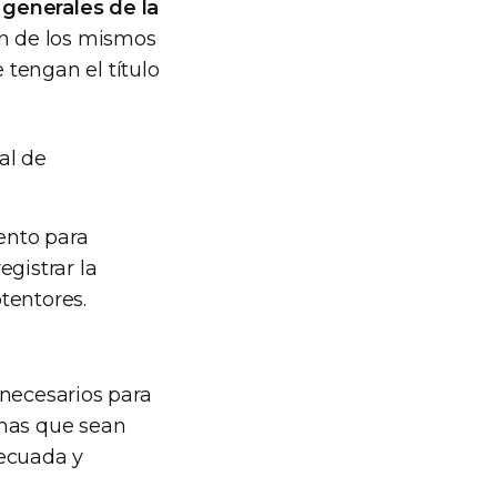
generales de la
ión de los mismos
 tengan el título
al de
ento para
gistrar la
btentores.
 necesarios para
sonas que sean
decuada y