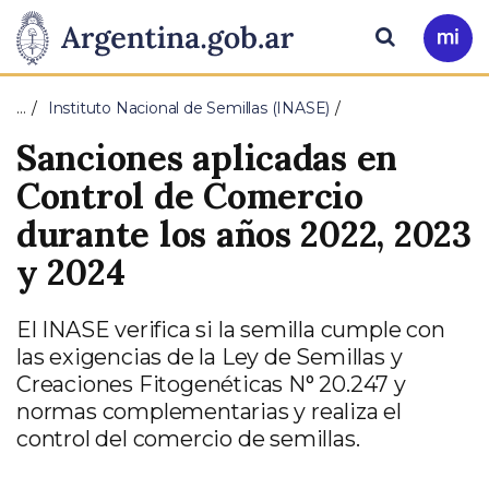
Pasar al contenido principal
Presidencia
Buscar
Ir
a
de
Mi
…
Instituto Nacional de Semillas (INASE)
Arg
la
Sanciones aplicadas en
Nación
Control de Comercio
durante los años 2022, 2023
y 2024
El INASE verifica si la semilla cumple con
las exigencias de la Ley de Semillas y
Creaciones Fitogenéticas N° 20.247 y
normas complementarias y realiza el
control del comercio de semillas.