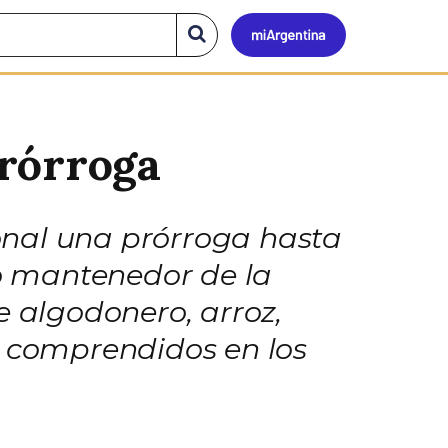
Mi
Buscar
en
el
Argen
sitio
Prórroga
onal una prórroga hasta
o mantenedor de la
e algodonero, arroz,
, comprendidos en los