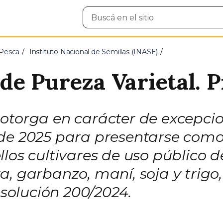
Buscar
en
el
sitio
 Pesca
Instituto Nacional de Semillas (INASE)
e Pureza Varietal. 
 otorga en carácter de excepci
 de 2025 para presentarse com
los cultivares de uso público d
a, garbanzo, maní, soja y trigo
Resolución 200/2024.