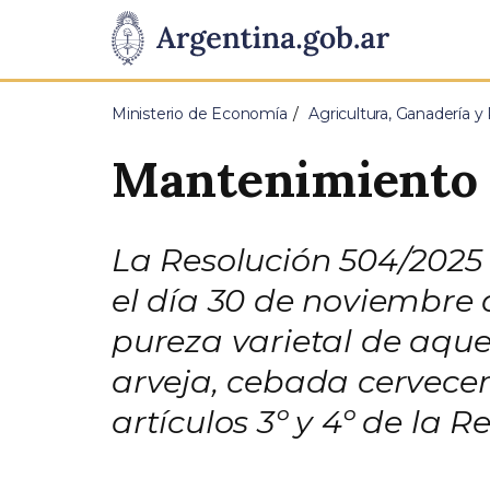
Pasar al contenido principal
Presidencia
de
Ministerio de Economía
Agricultura, Ganadería y
la
Mantenimiento d
Nación
La Resolución 504/2025
el día 30 de noviembre
pureza varietal de aquel
arveja, cebada cervecer
artículos 3º y 4º de la 