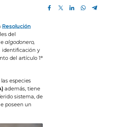
Compartir en Facebook
Compartir en Twitter
Compartir en Linkedin
Compartir en Whatsapp
Compartir en Telegram
a
Resolución
les del
de
algodonero,
a identificación y
to del artículo 1°
las especies
A)
además, tiene
eferido sistema, de
ue poseen un