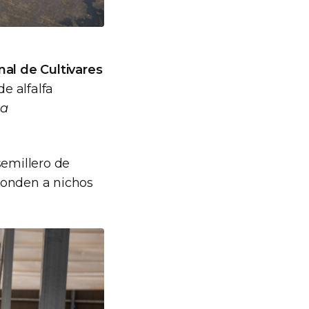
nal de Cultivares
de alfalfa
pa
semillero de
onden a nichos