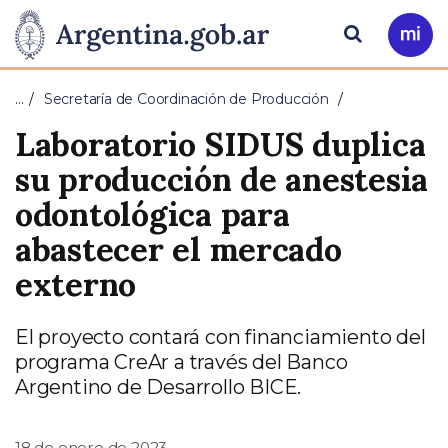
Pasar al contenido principal
Presidencia
Buscar
Ir
a
de
Mi
…
Secretaría de Coordinación de Producción
Arg
la
Laboratorio SIDUS duplica
Nación
su producción de anestesia
odontológica para
abastecer el mercado
externo
El proyecto contará con financiamiento del
programa CreAr a través del Banco
Argentino de Desarrollo BICE.
18 de enero de 2023