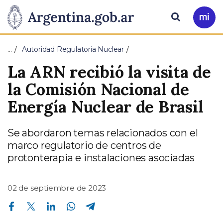
Pasar al contenido principal
Presidencia
Buscar
Ir
a
de
Mi
…
Autoridad Regulatoria Nuclear
Arg
la
La ARN recibió la visita de
Nación
la Comisión Nacional de
Energía Nuclear de Brasil
Se abordaron temas relacionados con el
marco regulatorio de centros de
protonterapia e instalaciones asociadas
02 de septiembre de 2023
Compartir en Facebook
Compartir en Twitter
Compartir en Linkedin
Compartir en Whatsapp
Compartir en Telegram