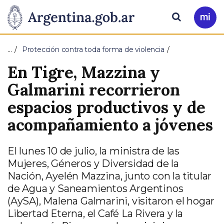
Pasar al contenido principal
Presidencia
Buscar
Ir
a
de
Mi
…
Protección contra toda forma de violencia
Arg
la
En Tigre, Mazzina y
Nación
Galmarini recorrieron
espacios productivos y de
acompañamiento a jóvenes
El lunes 10 de julio, la ministra de las
Mujeres, Géneros y Diversidad de la
Nación, Ayelén Mazzina, junto con la titular
de Agua y Saneamientos Argentinos
(AySA), Malena Galmarini, visitaron el hogar
Libertad Eterna, el Café La Rivera y la