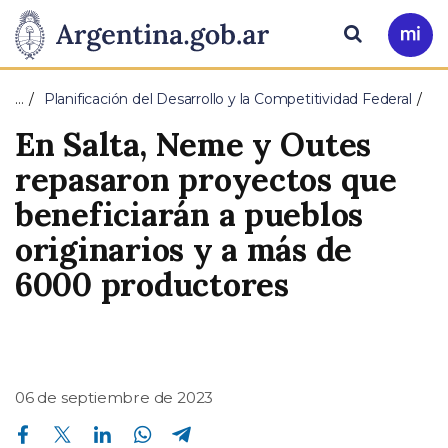
Pasar al contenido principal
Presidencia
Buscar
Ir
a
de
Mi
…
Planificación del Desarrollo y la Competitividad Federal
Arg
la
En Salta, Neme y Outes
Nación
repasaron proyectos que
beneficiarán a pueblos
originarios y a más de
6000 productores
06 de septiembre de 2023
Compartir en Facebook
Compartir en Twitter
Compartir en Linkedin
Compartir en Whatsapp
Compartir en Telegram