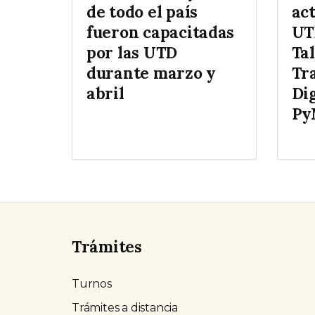
de todo el país
act
fueron capacitadas
UT
por las UTD
Tal
durante marzo y
Tr
abril
Dig
Py
Trámites
Turnos
Trámites a distancia