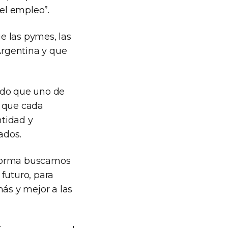
 el empleo”.
e las pymes, las
Argentina y que
tido que uno de
a que cada
ntidad y
ados.
aforma buscamos
 futuro, para
más y mejor a las