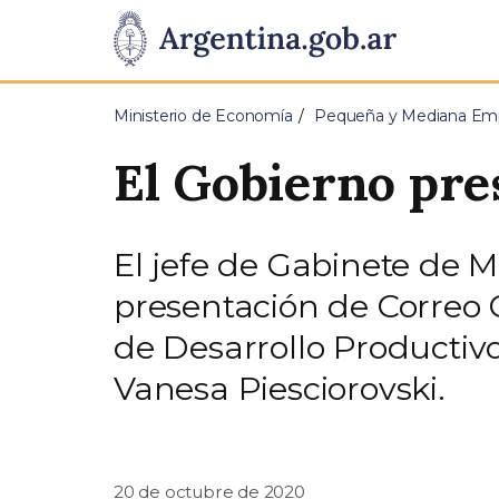
Pasar al contenido principal
Presidencia
de
Ministerio de Economía
Pequeña y Mediana Em
la
El Gobierno pre
Nación
El jefe de Gabinete de M
presentación de Correo C
de Desarrollo Productivo
Vanesa Piesciorovski.
20 de octubre de 2020