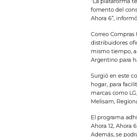
“La plataforma te
fomento del cons
Ahora 6”, inform
Correo Compras f
distribuidores of
mismo tiempo, ap
Argentino para ha
Surgió en este c
hogar, para facil
marcas como LG, S
Melisam, Regional
El programa adhi
Ahora 12, Ahora 6
Además, se podrá