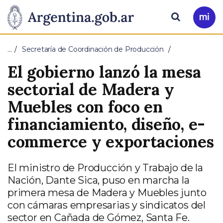
Pasar al contenido principal
Presidencia
Buscar
Ir
a
de
Mi
…
Secretaría de Coordinación de Producción
Arg
la
El gobierno lanzó la mesa
Nación
sectorial de Madera y
Muebles con foco en
financiamiento, diseño, e-
commerce y exportaciones
El ministro de Producción y Trabajo de la
Nación, Dante Sica, puso en marcha la
primera mesa de Madera y Muebles junto
con cámaras empresarias y sindicatos del
sector en Cañada de Gómez, Santa Fe.