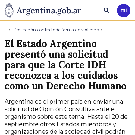
Pasar al contenido principal
Presidencia
Buscar
Ir
a
de
Mi
…
Protección contra toda forma de violencia
Arg
la
El Estado Argentino
Nación
presentó una solicitud
para que la Corte IDH
reconozca a los cuidados
como un Derecho Humano
Argentina es el primer país en enviar una
solicitud de Opinión Consultiva ante el
organismo sobre este tema. Hasta el 20 de
septiembre otros Estados miembros y
organizaciones de la sociedad civil podrán