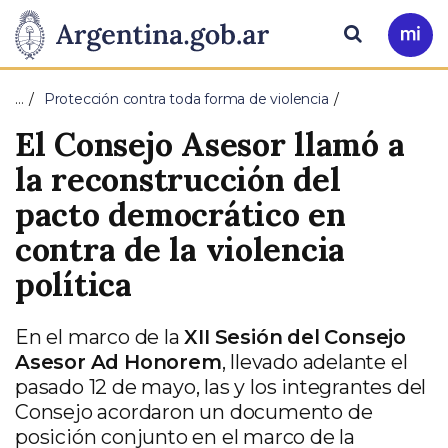
Pasar al contenido principal
Presidencia
Buscar
Ir
a
de
Mi
…
Protección contra toda forma de violencia
Arg
la
El Consejo Asesor llamó a
Nación
la reconstrucción del
pacto democrático en
contra de la violencia
política
En el marco de la
XII Sesión del Consejo
Asesor Ad Honorem
, llevado adelante el
pasado 12 de mayo, las y los integrantes del
Consejo acordaron un documento de
posición conjunto en el marco de la