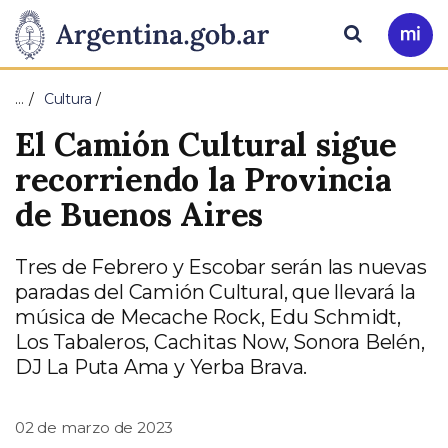
Pasar al contenido principal
Presidencia
Buscar
Ir
a
de
Mi
…
Cultura
Arg
la
El Camión Cultural sigue
Nación
recorriendo la Provincia
de Buenos Aires
Tres de Febrero y Escobar serán las nuevas
paradas del Camión Cultural, que llevará la
música de Mecache Rock, Edu Schmidt,
Los Tabaleros, Cachitas Now, Sonora Belén,
DJ La Puta Ama y Yerba Brava.
02 de marzo de 2023