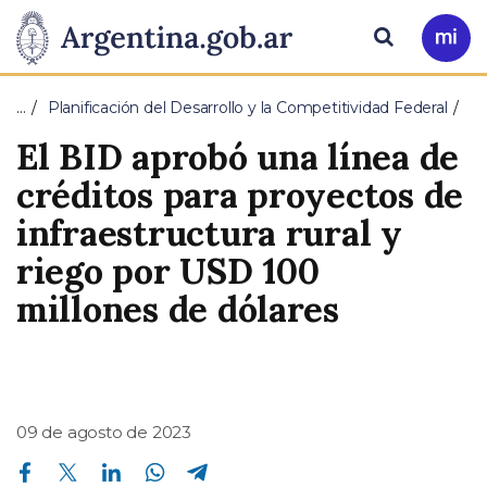
Pasar al contenido principal
Presidencia
Buscar
Ir
a
de
Mi
…
Planificación del Desarrollo y la Competitividad Federal
Arg
la
El BID aprobó una línea de
Nación
créditos para proyectos de
infraestructura rural y
riego por USD 100
millones de dólares
09 de agosto de 2023
Compartir en Facebook
Compartir en Twitter
Compartir en Linkedin
Compartir en Whatsapp
Compartir en Telegram