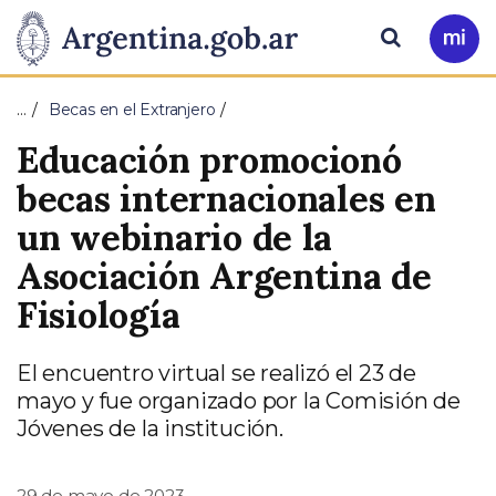
Pasar al contenido principal
Presidencia
Buscar
Ir
a
de
Mi
…
Becas en el Extranjero
Arg
la
Educación promocionó
Nación
becas internacionales en
un webinario de la
Asociación Argentina de
Fisiología
El encuentro virtual se realizó el 23 de
mayo y fue organizado por la Comisión de
Jóvenes de la institución.
29 de mayo de 2023