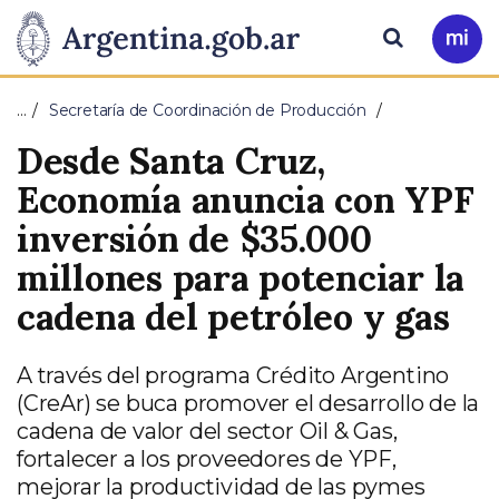
Pasar al contenido principal
Presidencia
Buscar
Ir
a
de
Mi
…
Secretaría de Coordinación de Producción
Arg
la
Desde Santa Cruz,
Nación
Economía anuncia con YPF
inversión de $35.000
millones para potenciar la
cadena del petróleo y gas
A través del programa Crédito Argentino
(CreAr) se buca promover el desarrollo de la
cadena de valor del sector Oil & Gas,
fortalecer a los proveedores de YPF,
mejorar la productividad de las pymes