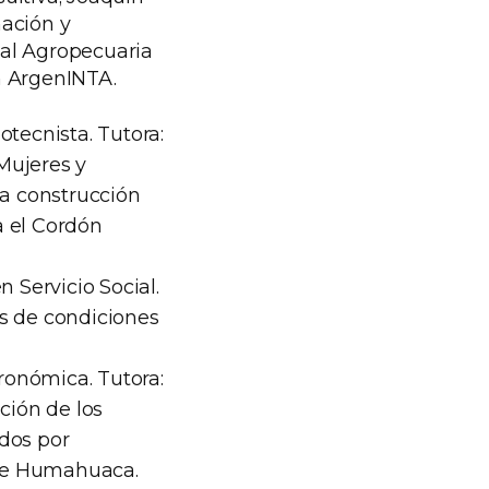
mación y
tal Agropecuaria
n ArgenINTA.
otecnista. Tutora:
Mujeres y
 la construcción
a el Cordón
 Servicio Social.
is de condiciones
ronómica. Tutora:
ción de los
dos por
 de Humahuaca.