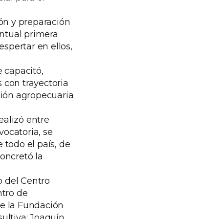
ión y preparación
ntual primera
espertar en ellos,
 capacitó,
s con trayectoria
ación agropecuaria
alizó entre
vocatoria, se
 todo el país, de
concretó la
o del Centro
ntro de
de la Fundación
ultiva; Joaquín