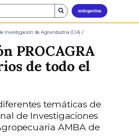
Mi
Buscar
en
el
Argen
sitio
e Investigación de Agroindustria (CIA)
ación PROCAGRA
ios de todo el
diferentes temáticas de
onal de Investigaciones
l Agropecuaria AMBA de