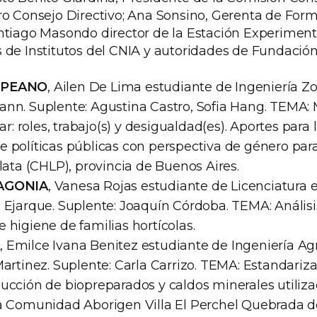
ro Consejo Directivo; Ana Sonsino, Gerenta de For
ntiago Masondo director de la Estación Experimen
 de Institutos del CNIA y autoridades de Fundació
MPEANO
, Ailen De Lima estudiante de Ingeniería Zo
nn. Suplente: Agustina Castro, Sofia Hang. TEMA: 
ar: roles, trabajo(s) y desigualdad(es). Aportes para
 políticas públicas con perspectiva de género par
lata (CHLP), provincia de Buenos Aires.
TAGONIA
, Vanesa Rojas estudiante de Licenciatura en
 Ejarque. Suplente: Joaquín Córdoba. TEMA: Anális
 higiene de familias hortícolas.
A
, Emilce Ivana Benitez estudiante de Ingeniería Ag
artinez. Suplente: Carla Carrizo. TEMA: Estandariza
ucción de biopreparados y caldos minerales utiliza
la Comunidad Aborigen Villa El Perchel Quebrada