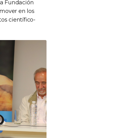
 la Fundación
omover en los
s científico-