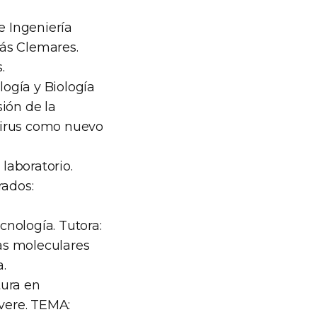
e Ingeniería
lás Clemares.
.
logía y Biología
ión de la
virus como nuevo
laboratorio.
rados:
cnología. Tutora:
as moleculares
a.
tura en
overe. TEMA: