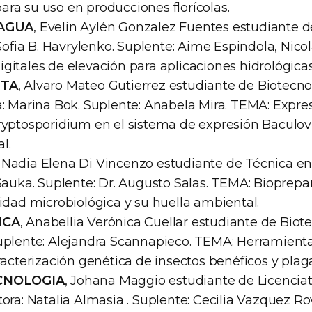
ra su uso en producciones florícolas.
 AGUA
, Evelin Aylén Gonzalez Fuentes estudiante d
 Sofia B. Havrylenko. Suplente: Aime Espindola, Nico
gitales de elevación para aplicaciones hidrológicas
NTA
, Alvaro Mateo Gutierrez estudiante de Biotecno
a: Marina Bok. Suplente: Anabela Mira. TEMA: Expres
ryptosporidium en el sistema de expresión Baculo
l.
, Nadia Elena Di Vincenzo estudiante de Técnica en 
Sauka. Suplente: Dr. Augusto Salas. TEMA: Bioprepa
idad microbiológica y su huella ambiental.
ICA
, Anabellia Verónica Cuellar estudiante de Biote
uplente: Alejandra Scannapieco. TEMA: Herramient
racterización genética de insectos benéficos y plag
ECNOLOGIA
, Johana Maggio estudiante de Licencia
ora: Natalia Almasia . Suplente: Cecilia Vazquez R