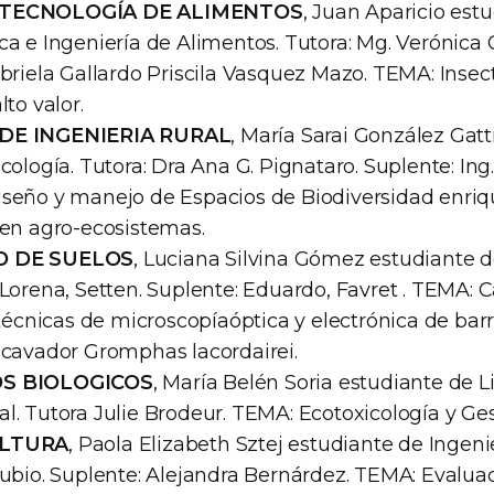
 TECNOLOGÍA DE ALIMENTOS
, Juan Aparicio est
ca e Ingeniería de Alimentos. Tutora: Mg. Verónica
abriela Gallardo Priscila Vasquez Mazo. TEMA: Inse
lto valor.
 DE INGENIERIA RURAL
, María Sarai González Gatt
cología. Tutora: Dra Ana G. Pignataro. Suplente: Ing
seño y manejo de Espacios de Biodiversidad enriq
 en agro-ecosistemas.
O DE SUELOS
, Luciana Silvina Gómez estudiante d
Lorena, Setten. Suplente: Eduardo, Favret . TEMA: 
 técnicas de microscopíaóptica y electrónica de barr
xcavador Gromphas lacordairei.
OS BIOLOGICOS
, María Belén Soria estudiante de L
l. Tutora Julie Brodeur. TEMA: Ecotoxicología y Ge
ULTURA
, Paola Elizabeth Sztej estudiante de Ingen
Rubio. Suplente: Alejandra Bernárdez. TEMA: Evaluac