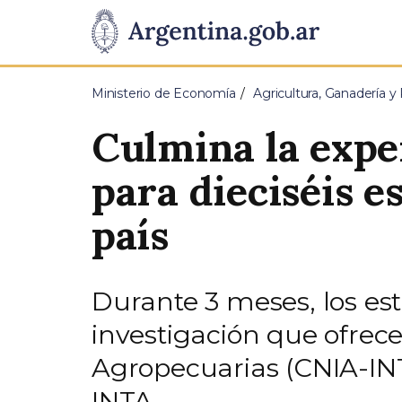
Pasar al contenido principal
Presidencia
de
Ministerio de Economía
Agricultura, Ganadería y
la
Culmina la exp
Nación
para dieciséis e
país
Durante 3 meses, los est
investigación que ofrece
Agropecuarias (CNIA-IN
INTA.