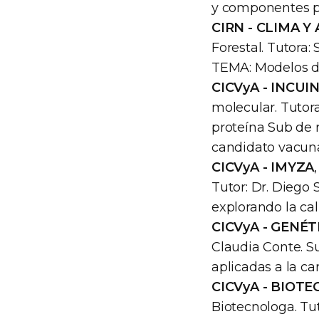
y componentes pa
CIRN - CLIMA Y
Forestal. Tutora:
TEMA: Modelos di
CICVyA - INCUI
molecular. Tutor
proteína Sub de 
candidato vacuna
CICVyA - IMYZA
Tutor: Dr. Diego 
explorando la cal
CICVyA - GENÉT
Claudia Conte. S
aplicadas a la ca
CICVyA - BIOT
Biotecnologa. Tut