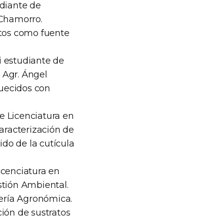
udiante de
 Chamorro.
ctos como fuente
i estudiante de
. Agr. Ángel
uecidos con
e Licenciatura en
Caracterización de
ido de la cutícula
icenciatura en
stión Ambiental.
iería Agronómica.
ión de sustratos