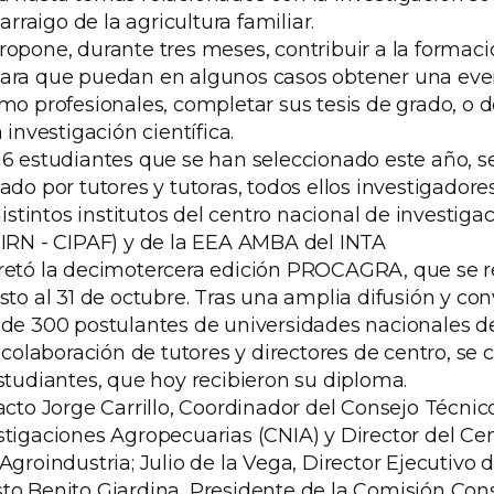
 arraigo de la agricultura familiar.
ropone, durante tres meses, contribuir a la formac
para que puedan en algunos casos obtener una eve
mo profesionales, completar sus tesis de grado, o d
 investigación científica.
16 estudiantes que se han seleccionado este año, se
ado por tutores y tutoras, todos ellos investigadore
 distintos institutos del centro nacional de investig
CIRN - CIPAF) y de la EEA AMBA del INTA
retó la decimotercera edición PROCAGRA, que se re
sto al 31 de octubre. Tras una amplia difusión y con
 de 300 postulantes de universidades nacionales de
a colaboración de tutores y directores de centro, se 
studiantes, que hoy recibieron su diploma.
acto Jorge Carrillo, Coordinador del Consejo Técnic
stigaciones Agropecuarias (CNIA) y Director del Ce
Agroindustria; Julio de la Vega, Director Ejecutivo 
to Benito Giardina, Presidente de la Comisión Cons