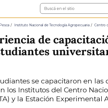
Buscar
en
el
sitio
 Pesca
Instituto Nacional de Tecnología Agropecuaria
Centro d
eriencia de capacit
studiantes universitar
udiantes se capacitaron en las 
n los Institutos del Centro Naci
TA) y la Estación Experimenta