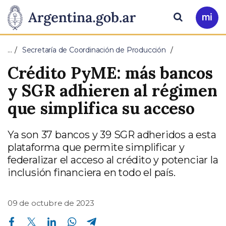
Pasar al contenido principal
Presidencia
Buscar
Ir
a
de
Mi
…
Secretaría de Coordinación de Producción
Arg
la
Crédito PyME: más bancos
Nación
y SGR adhieren al régimen
que simplifica su acceso
Ya son 37 bancos y 39 SGR adheridos a esta
plataforma que permite simplificar y
federalizar el acceso al crédito y potenciar la
inclusión financiera en todo el país.
09 de octubre de 2023
Compartir en Facebook
Compartir en Twitter
Compartir en Linkedin
Compartir en Whatsapp
Compartir en Telegram