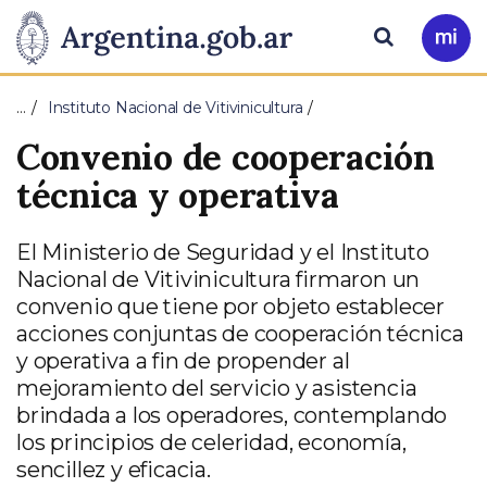
Pasar al contenido principal
Presidencia
Buscar
Ir
a
de
Mi
…
Instituto Nacional de Vitivinicultura
Arg
la
Convenio de cooperación
Nación
técnica y operativa
El Ministerio de Seguridad y el Instituto
Nacional de Vitivinicultura firmaron un
convenio que tiene por objeto establecer
acciones conjuntas de cooperación técnica
y operativa a fin de propender al
mejoramiento del servicio y asistencia
brindada a los operadores, contemplando
los principios de celeridad, economía,
sencillez y eficacia.