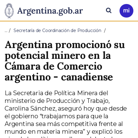
Pasar al contenido principal
Presidencia
Buscar
Ir
a
de
Mi
…
Secretaría de Coordinación de Producción
Arg
la
Argentina promocionó su
Nación
potencial minero en la
Cámara de Comercio
argentino - canadiense
La Secretaria de Política Minera del
ministerio de Producción y Trabajo,
Carolina Sánchez, aseguró hoy que desde
el gobierno “trabajamos para que la
Argentina sea más competitiva frente al
mundo en materia minera” y explicó los