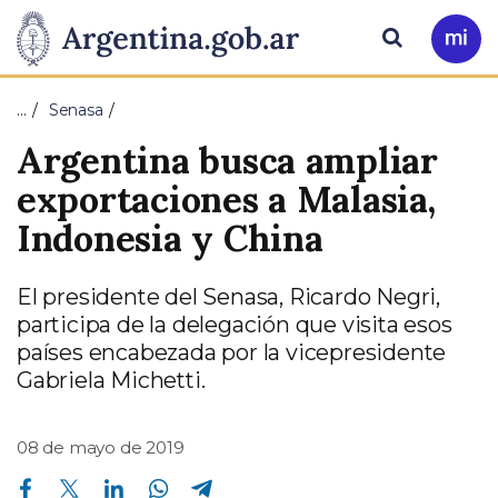
Pasar al contenido principal
Presidencia
Buscar
Ir
a
de
Mi
…
Senasa
Arg
la
Argentina busca ampliar
Nación
exportaciones a Malasia,
Indonesia y China
El presidente del Senasa, Ricardo Negri,
participa de la delegación que visita esos
países encabezada por la vicepresidente
Gabriela Michetti.
08 de mayo de 2019
Compartir en Facebook
Compartir en Twitter
Compartir en Linkedin
Compartir en Whatsapp
Compartir en Telegram