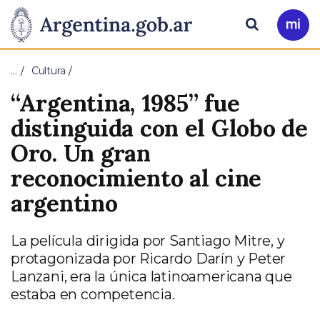
Pasar al contenido principal
Presidencia
Buscar
Ir
a
de
Mi
…
Cultura
Arg
la
“Argentina, 1985” fue
Nación
distinguida con el Globo de
Oro. Un gran
reconocimiento al cine
argentino
La película dirigida por Santiago Mitre, y
protagonizada por Ricardo Darín y Peter
Lanzani, era la única latinoamericana que
estaba en competencia.