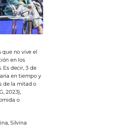
 que no vive el
ión en los
 Es decir, 3 de
aria en tiempo y
 de la mitad o
G, 2023),
comida o
na, Silvina