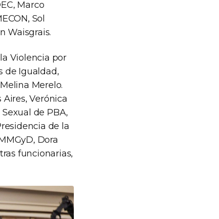
NDEC, Marco
MECON, Sol
n Waisgrais.
la Violencia por
s de Igualdad,
 Melina Merelo.
 Aires, Verónica
d Sexual de PBA,
residencia de la
l MMGyD, Dora
tras funcionarias,