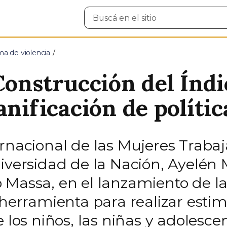
Buscar
en
el
sitio
ma de violencia
 Construcción del Índ
anificación de polític
rnacional de las Mujeres Trabaj
Diversidad de la Nación, Ayelé
 Massa, en el lanzamiento de l
 herramienta para realizar estim
 los niños, las niñas y adolescen