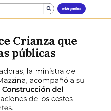
Mi
Buscar
en
el
Argen
sitio
ice Crianza que
as públicas
adoras, la ministra de
n Mazzina, acompañó a su
a
Construcción del
aciones de los costos
tes.