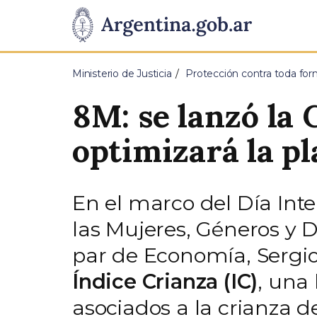
Pasar al contenido principal
Presidencia
de
Ministerio de Justicia
Protección contra toda for
la
8M: se lanzó la
Nación
optimizará la pl
En el marco del Día Inte
las Mujeres, Géneros y 
par de Economía, Sergio
Índice Crianza (IC)
, una
asociados a la crianza de