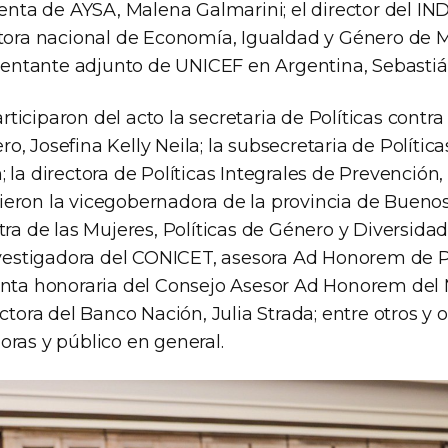
denta de AYSA, Malena Galmarini; el director del I
ctora nacional de Economía, Igualdad y Género de 
resentante adjunto de UNICEF en Argentina, Sebastiá
iciparon del acto la secretaria de Políticas contra 
, Josefina Kelly Neila; la subsecretaria de Política
 la directora de Políticas Integrales de Prevención,
eron la vicegobernadora de la provincia de Buenos
tra de las Mujeres, Políticas de Género y Diversida
investigadora del CONICET, asesora Ad Honorem de P
denta honoraria del Consejo Asesor Ad Honorem de
ectora del Banco Nación, Julia Strada; entre otros y o
oras y público en general.