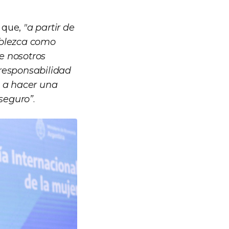
a que,
"a partir de
ablezca como
ue nosotros
 responsabilidad
a a hacer una
seguro”
.