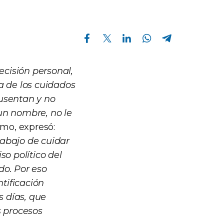
Compartir en Facebook
Compartir en Twitter
Compartir en Linkedin
Compartir en Whatsapp
Compartir en Telegram
decisión personal,
a de los cuidados
ausentan y no
un nombre, no le
smo, expresó:
rabajo de cuidar
so político del
do. Por eso
tificación
 días, que
s procesos