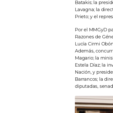
Batakis; la presi
Lavagna; la dire
Prieto; y el rep
Por el MMGyD part
Razones de Género
Lucía Cirmi Obón;
Además, concurri
Magario; la minis
Estela Díaz; la 
Nación, y presi
Barrancos; la dir
diputadas, senad