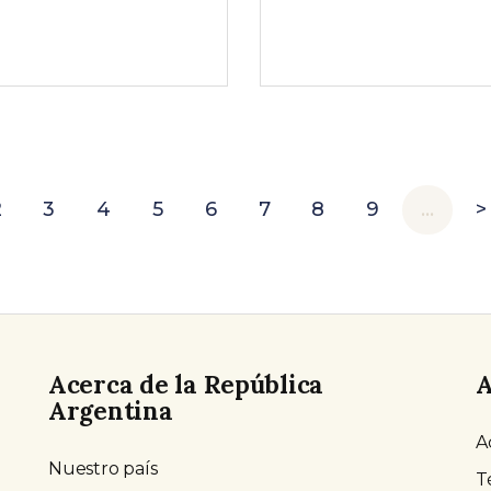
2
3
4
5
6
7
8
9
…
>
Acerca de la República
A
Argentina
A
Nuestro país
T