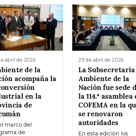
e abril de 2026
29 de abril de 2026
biente de la
La Subsecretaría
ción acompaña la
Ambiente de la
conversión
Nación fue sede 
ustrial en la
la 114.ª asamblea 
ovincia de
COFEMA en la q
cumán
se renovaron
autoridades
el marco del
grama de
En esta edición los