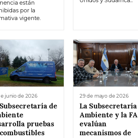
Unidos y Sudáfrica...
enencia están
hibidas por la
mativa vigente.
e junio de 2026
29 de mayo de 2026
 Subsecretaría de
La Subsecretaría
biente
Ambiente y la F
sarrolla pruebas
evalúan
 combustibles
mecanismos de