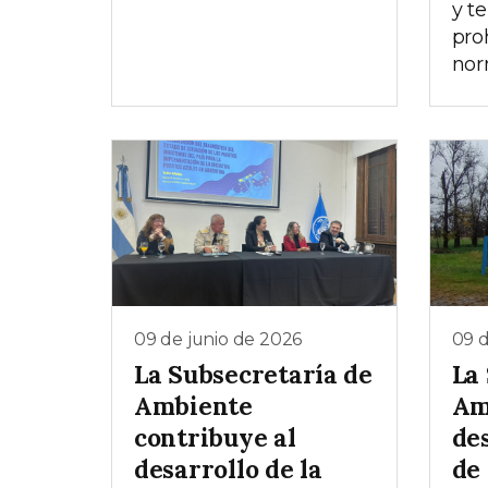
y t
pro
nor
09 de junio de 2026
09 d
La Subsecretaría de
La
Ambiente
Am
contribuye al
de
desarrollo de la
de