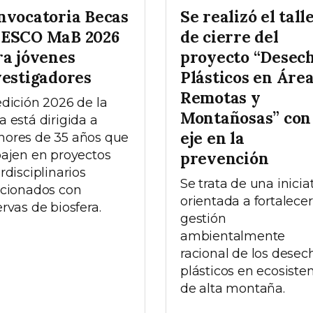
nvocatoria Becas
Se realizó el tall
ESCO MaB 2026
de cierre del
ra jóvenes
proyecto “Desec
vestigadores
Plásticos en Áre
Remotas y
edición 2026 de la
Montañosas” con
a está dirigida a
eje en la
ores de 35 años que
bajen en proyectos
prevención
rdisciplinarios
Se trata de una inicia
acionados con
orientada a fortalecer
ervas de biosfera.
gestión
ambientalmente
racional de los desec
plásticos en ecosist
de alta montaña.