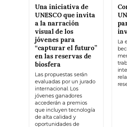
Una iniciativa de
Co
UNESCO que invita
UN
a la narración
pa
visual de los
in
jóvenes para
La 
“capturar el futuro”
bec
en las reservas de
men
tra
biosfera
inte
Las propuestas serán
rel
evaluadas por un jurado
res
internacional. Los
jóvenes ganadores
accederán a premios
que incluyen tecnología
de alta calidad y
oportunidades de