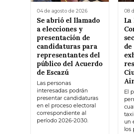
04 de agosto de 2026
08 d
Se abrió el llamado
La
a elecciones y
Co
presentación de
se
candidaturas para
de 
representantes del
ex
público del Acuerdo
re
de Escazú
Ci
Ai
Las personas
interesadas podrán
El 
presentar candidaturas
per
en el proceso electoral
cua
correspondiente al
tax
período 2026-2030.
un 
los