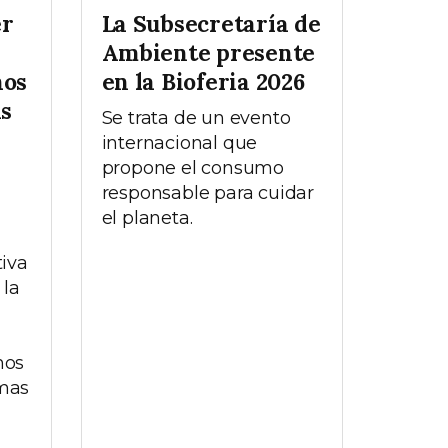
er
La Subsecretaría de
Ambiente presente
hos
en la Bioferia 2026
as
Se trata de un evento
internacional que
propone el consumo
responsable para cuidar
el planeta.
tiva
 la
hos
emas