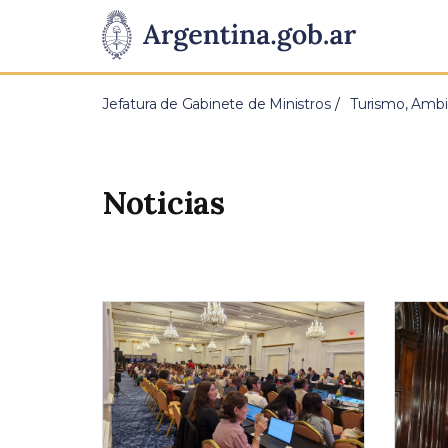
Pasar al contenido principal
Presidencia
de
Jefatura de Gabinete de Ministros
Turismo, Ambi
la
Nación
Noticias