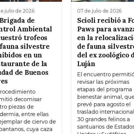
e julio de 2026
07 de julio de 2026
 Brigada de
Scioli recibió a F
ntrol Ambiental
Paws para avanz
cuestró trofeos
en la relocalizac
fauna silvestre
de fauna silvestr
hibidos en un
del ex zoológico 
staurante de la
Luján
udad de Buenos
El encuentro permiti
res
revisar las próximas
etapas del programa
procedimiento
bienestar animal, qu
mitió decomisar
prevé para agosto el
tro piezas de
traslado internaciona
idermia, entre ellas
30 grandes felinos a
ejemplar de ciervo de
santuarios de Estado
 pantanos, cuya caza