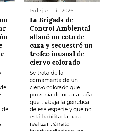
16 de junio de 2026
our
La Brigada de
ar
Control Ambiental
ión
allanó un coto de
e
caza y secuestró un
de
trofeo inusual de
ciervo colorado
ó
Se trata de la
cornamenta de un
 de
ciervo colorado que
e
provenía de una cabaña
que trabaja la genética
l de
de esa especie y que no
está habilitada para
s
realizar tránsito