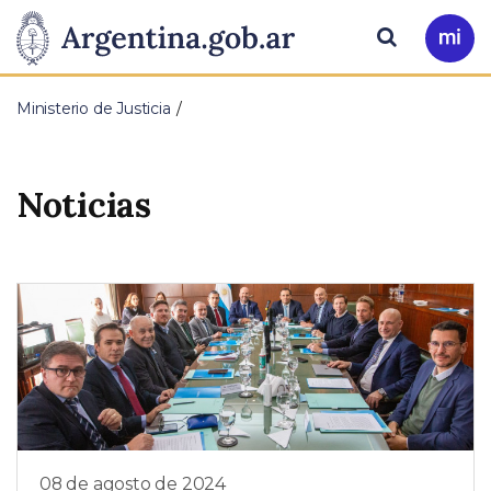
Pasar al contenido principal
Presidencia
Buscar
Ir
a
de
Mi
Ministerio de Justicia
Arg
la
Nación
Noticias
08 de agosto de 2024