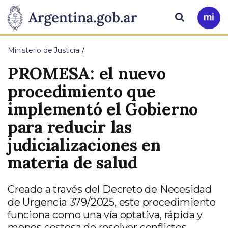
Pasar al contenido principal
Presidencia
Buscar
Ir
a
de
Mi
Ministerio de Justicia
Arg
la
PROMESA: el nuevo
Nación
procedimiento que
implementó el Gobierno
para reducir las
judicializaciones en
materia de salud
Creado a través del Decreto de Necesidad
de Urgencia 379/2025, este procedimiento
funciona como una vía optativa, rápida y
menos costosa de resolver conflictos