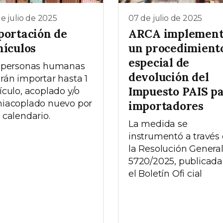
e julio de 2025
07 de julio de 2025
portación de
ARCA implemen
hículos
un procedimient
especial de
 personas humanas
devolución del
rán importar hasta 1
Impuesto PAIS p
ículo, acoplado y/o
iacoplado nuevo por
importadores
 calendario.
La medida se
instrumentó a través
la Resolución Genera
5720/2025, publicada
el Boletín Ofi cial