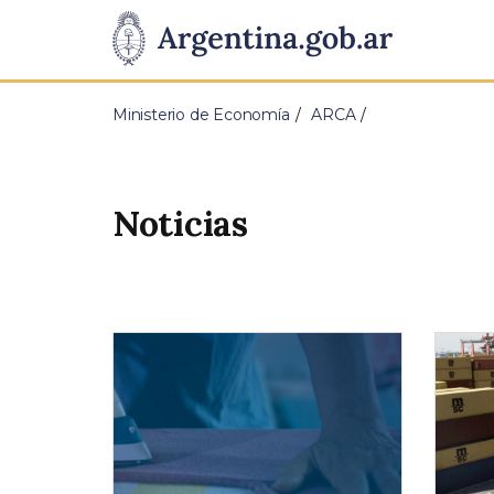
Pasar al contenido principal
Presidencia
de
Ministerio de Economía
ARCA
la
Nación
Noticias