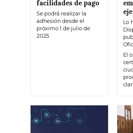
facilidades de pago
em
eje
Se podrá realizar la
adhesión desde el
Lo h
próximo 1 de julio de
Dis
2025
pub
Ofic
El 
cer
ciu
pro
clar