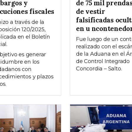
bargos y
de 75 mil prenda
cuciones fiscales
de vestir
falsificadas ocul
izo a través de la
en u ncontenedo
posición 120/2025,
licada en el Boletín
Fue luego de un cont
ial.
realizado con el escá
de la Aduana en el Á
objetivo es generar
de Control Integrado
tidumbre en los
Concordia – Salto.
dadanos con
cedimientos y plazos
os.