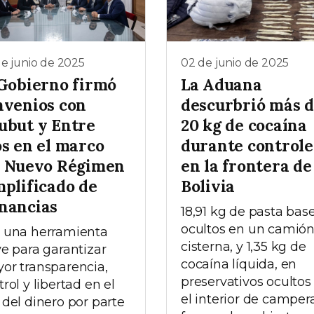
e junio de 2025
02 de junio de 2025
 Gobierno firmó
La Aduana
nvenios con
descurbrió más 
ubut y Entre
20 kg de cocaína
os en el marco
durante controle
l Nuevo Régimen
en la frontera de
mplificado de
Bolivia
nancias
18,91 kg de pasta base
ocultos en un camió
 una herramienta
cisterna, y 1,35 kg de
ve para garantizar
cocaína líquida, en
or transparencia,
preservativos ocultos
rol y libertad en el
el interior de campera
 del dinero por parte