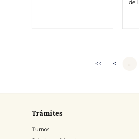
de 
<<
<
…
Trámites
Turnos