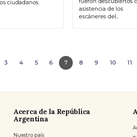
fueron descubiertos 
los ciudadanos.
asistencia de los
escáneres del...
3
4
5
6
7
8
9
10
11
Acerca de la República
A
Argentina
A
Nuestro país