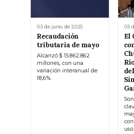
03 de junio de 2025
03 d
Recaudación
El
tributaria de mayo
co
Ch
Alcanzó $ 15.862.862
Rí
millones, con una
de
variación interanual de
18,6%.
Si
Ga
Son
cla
may
cont
uso