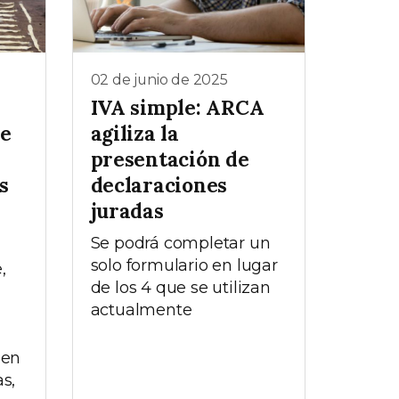
02 de junio de 2025
IVA simple: ARCA
de
agiliza la
presentación de
s
declaraciones
juradas
Se podrá completar un
solo formulario en lugar
,
de los 4 que se utilizan
n
actualmente
 en
s,