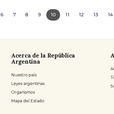
6
7
8
9
10
11
12
13
14
Acerca de la República
A
Argentina
A
Nuestro país
T
Leyes argentinas
S
Organismos
Mapa del Estado