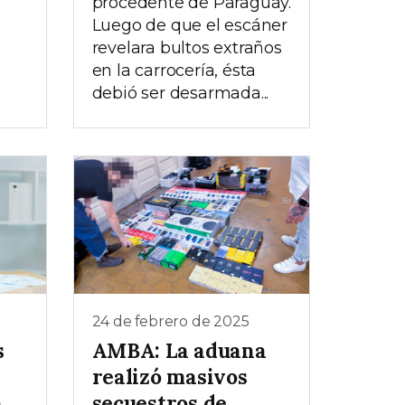
procedente de Paraguay.
Luego de que el escáner
revelara bultos extraños
en la carrocería, ésta
debió ser desarmada...
24 de febrero de 2025
s
AMBA: La aduana
realizó masivos
n
secuestros de