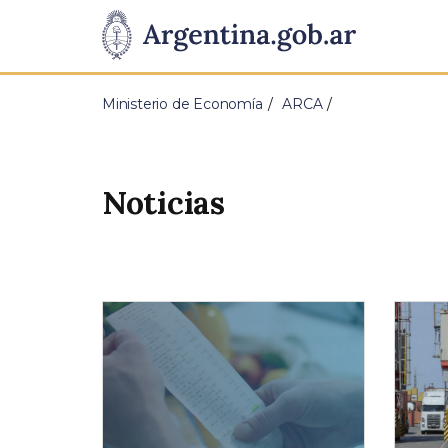
Pasar al contenido principal
Presidencia
de
Ministerio de Economía
ARCA
la
Nación
Noticias