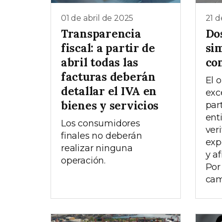
01 de abril de 2025
21 
Transparencia
Do
fiscal: a partir de
sim
abril todas las
co
facturas deberán
El 
detallar el IVA en
exc
bienes y servicios
par
ent
Los consumidores
ver
finales no deberán
exp
realizar ninguna
y a
operación.
Por
camb