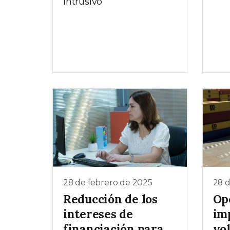
intrusivo
28 de febrero de 2025
28 d
Reducción de los
Op
intereses de
im
financiación para
vo