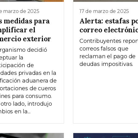
de marzo de 2025
17 de marzo de 2025
s medidas para
Alerta: estafas p
plificar el
correo electróni
mercio exterior
Contribuyentes repor
correos falsos que
organismo decidió
reclaman el pago de
eptuar la
deudas impositivas.
ticipación de
idades privadas en la
ificación aduanera de
ortaciones de cueros
fines para consumo.
 otro lado, introdujo
ios en la...