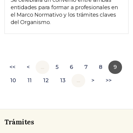
Se celebrará un convenio entre ambas
entidades para formar a profesionales en
el Marco Normativo y los trámites claves
del Organismo.
<<
<
…
5
6
7
8
9
10
11
12
13
…
>
>>
Trámites