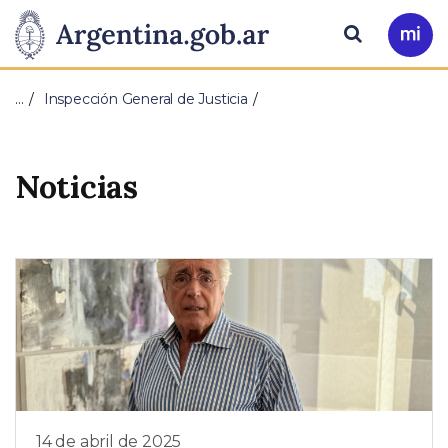
Pasar al contenido principal
Presidencia
Buscar
Ir
a
de
Mi
…
Inspección General de Justicia
Arg
la
Nación
Noticias
14 de abril de 2025