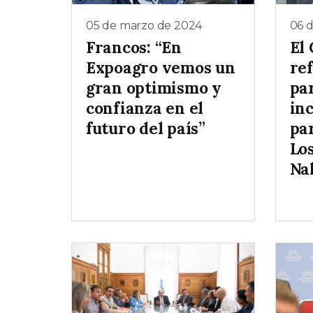
05 de marzo de 2024
06 d
Francos: “En
El
Expoagro vemos un
re
gran optimismo y
pa
confianza en el
inc
futuro del país”
pa
Lo
Na