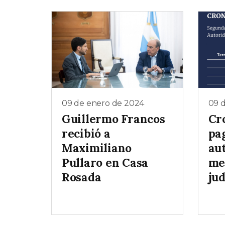
09 de enero de 2024
09 
Guillermo Francos
Cr
recibió a
pa
Maximiliano
au
Pullaro en Casa
me
Rosada
jud