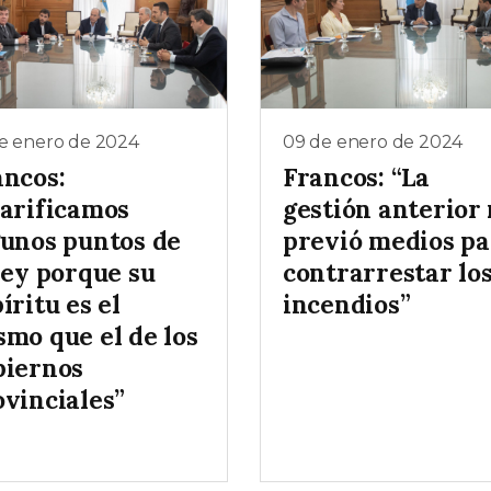
de enero de 2024
09 de enero de 2024
ancos:
Francos: “La
larificamos
gestión anterior
gunos puntos de
previó medios pa
ley porque su
contrarrestar lo
íritu es el
incendios”
smo que el de los
biernos
ovinciales”