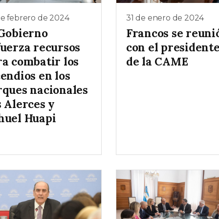
e febrero de 2024
31 de enero de 2024
 Gobierno
Francos se reuni
fuerza recursos
con el president
ra combatir los
de la CAME
endios en los
rques nacionales
s Alerces y
huel Huapi