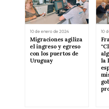
10 de enero de 2024
10 
Migraciones agiliza
Fr
el ingreso y egreso
“C
con los puertos de
al
Uruguay
la 
esp
mi
go
pr