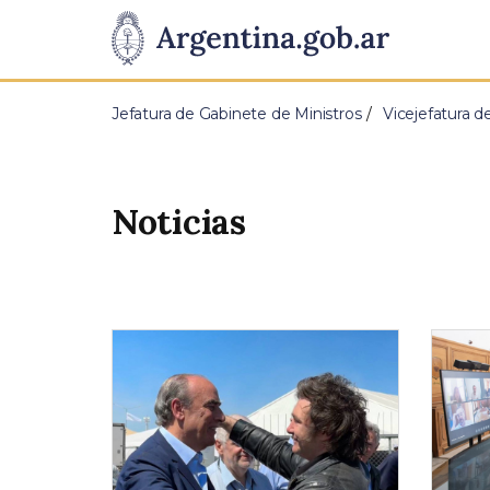
Pasar al contenido principal
Presidencia
de
Jefatura de Gabinete de Ministros
Vicejefatura d
la
Nación
Noticias