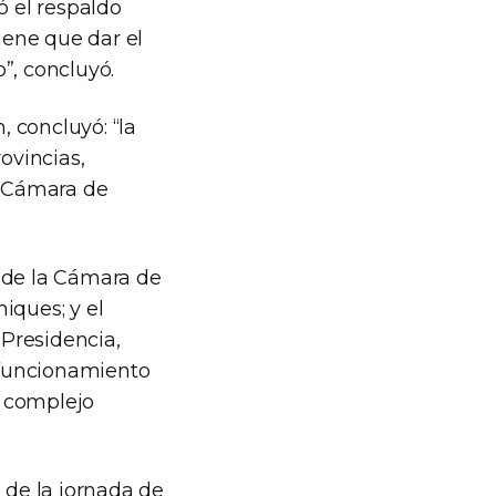
ó el respaldo
iene que dar el
”, concluyó.
 concluyó: “la
ovincias,
a Cámara de
e de la Cámara de
iques; y el
 Presidencia,
 funcionamiento
l complejo
 de la jornada de