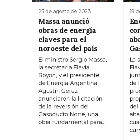
25 de agosto de 2023
18 d
Massa anunció
En
obras de energía
co
claves para el
ab
noroeste del país
Ga
El ministro Sergio Massa,
La 
la secretaria Flavia
Fla
Royon, y el presidente
jun
de Energía Argentina,
de 
Agustín Gerez
pro
anunciaron la licitación
pro
de la reversión del
del
Gasoducto Norte, una
aba
obra fundamental para...
cua
cum