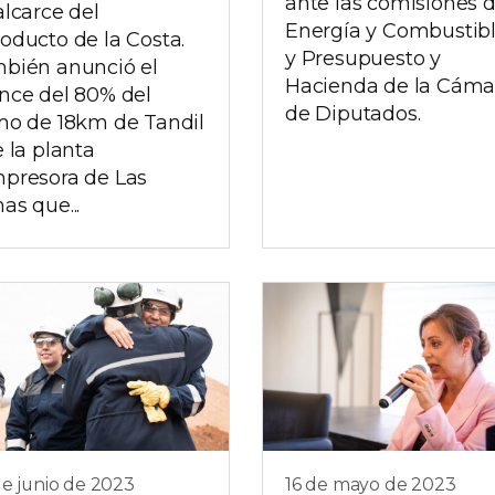
ante las comisiones 
alcarce del
Energía y Combustib
oducto de la Costa.
y Presupuesto y
bién anunció el
Hacienda de la Cáma
nce del 80% del
de Diputados.
mo de 18km de Tandil
e la planta
presora de Las
as que...
e junio de 2023
16 de mayo de 2023