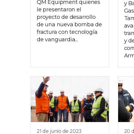
QM Equipment quienes
y B
le presentaron el
Gas
proyecto de desarrollo
Tam
de una nueva bomba de
ava
fractura con tecnología
tra
de vanguardia...
y d
com
Arm
21 de junio de 2023
20 d