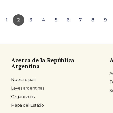
1
2
3
4
5
6
7
8
9
Acerca de la República
A
Argentina
A
Nuestro país
T
Leyes argentinas
S
Organismos
Mapa del Estado