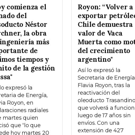
oy comienza el
Royon: “Volver a
nado del
exportar petróle
soducto Néstor
Chile demuestra 
chner, la obra
valor de Vaca
 ingeniería más
Muerta como mo
portante de
del crecimiento
timos tiempos y
argentino"
hito de la gestión
Así lo expresó la
ssa"
Secretaria de Energía
Flavia Royon, tras la
lo expresó la
reactivación del
retaria de Energía,
oleoducto Trasandin
via Royon, en
que volverá a funcion
laraciones radiales
luego de 17 años sin
e martes quien
envíos. Con una
cisó que “lo que
extensión de 427
ede hoy martes 20