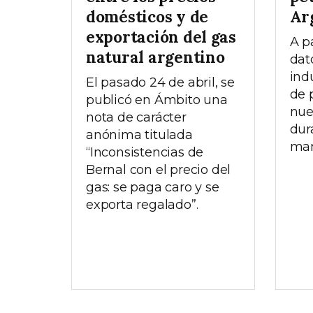
domésticos y de
Ar
exportación del gas
A p
natural argentino
dat
ind
El pasado 24 de abril, se
de 
publicó en Ámbito una
nue
nota de carácter
dur
anónima titulada
mar
“Inconsistencias de
Bernal con el precio del
gas: se paga caro y se
exporta regalado”.