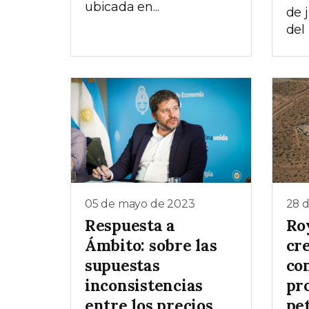
ubicada en...
de 
del
05 de mayo de 2023
28 d
Respuesta a
Ro
Ámbito: sobre las
cr
supuestas
co
inconsistencias
pr
entre los precios
pe