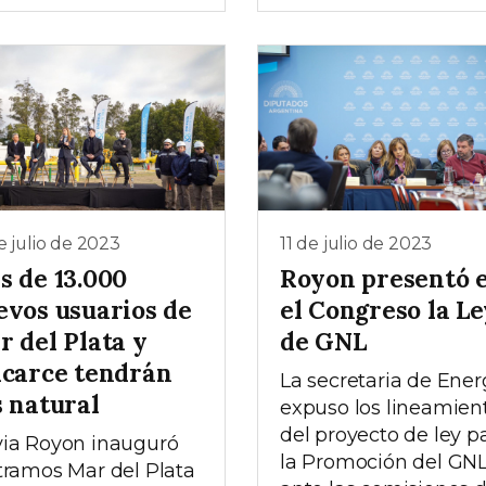
e julio de 2023
11 de julio de 2023
s de 13.000
Royon presentó 
evos usuarios de
el Congreso la L
r del Plata y
de GNL
lcarce tendrán
La secretaria de Ener
s natural
expuso los lineamien
del proyecto de ley p
via Royon inauguró
la Promoción del GN
 tramos Mar del Plata