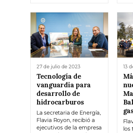
27 de julio de 2023
13 d
Tecnología de
Má
vanguardia para
nu
desarrollo de
Ma
hidrocarburos
Ba
ga
La secretaria de Energía,
Flavia Royon, recibió a
Fla
ejecutivos de la empresa
los