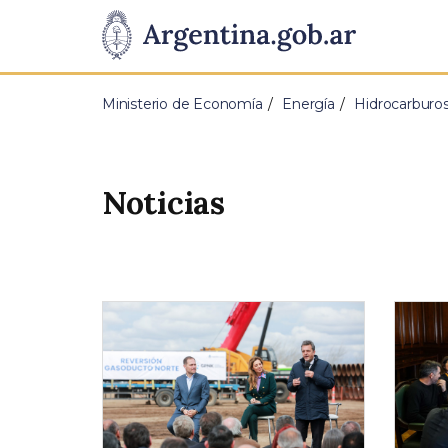
Pasar al contenido principal
Presidencia
de
Ministerio de Economía
Energía
Hidrocarburo
la
Nación
Noticias