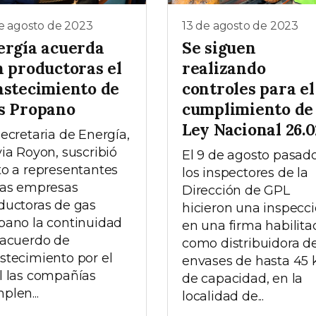
e agosto de 2023
13 de agosto de 2023
ergía acuerda
Se siguen
n productoras el
realizando
astecimiento de
controles para el
s Propano
cumplimiento de 
Ley Nacional 26.
secretaria de Energía,
via Royon, suscribió
El 9 de agosto pasado
to a representantes
los inspectores de la
las empresas
Dirección de GPL
ductoras de gas
hicieron una inspecc
pano la continuidad
en una firma habilita
 acuerdo de
como distribuidora d
stecimiento por el
envases de hasta 45 
l las compañías
de capacidad, en la
plen...
localidad de...