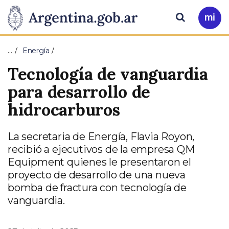
Pasar al contenido principal
Presidencia
Buscar
Ir
a
de
Mi
…
Energía
Arg
la
Tecnología de vanguardia
Nación
para desarrollo de
hidrocarburos
La secretaria de Energía, Flavia Royon,
recibió a ejecutivos de la empresa QM
Equipment quienes le presentaron el
proyecto de desarrollo de una nueva
bomba de fractura con tecnología de
vanguardia.