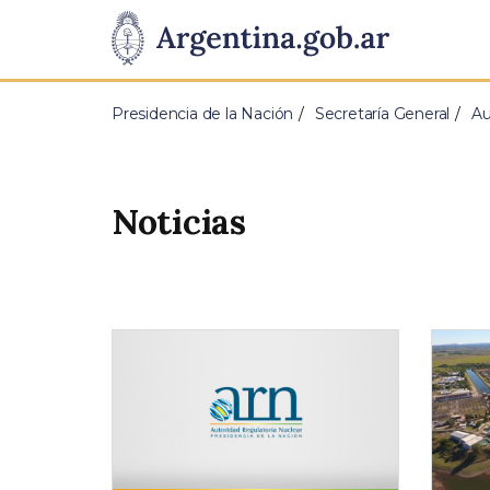
Pasar al contenido principal
Presidencia
de
Presidencia de la Nación
Secretaría General
Au
la
Nación
Noticias