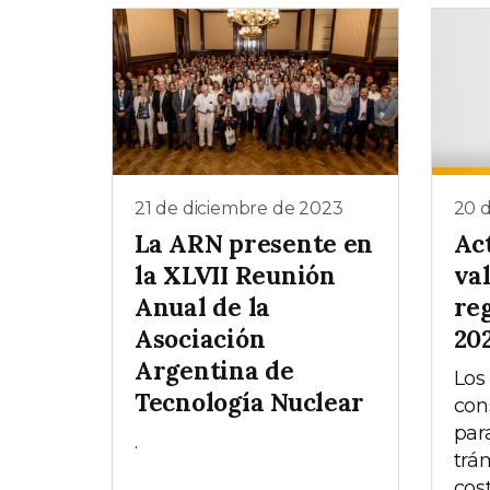
21 de diciembre de 2023
20 
La ARN presente en
Ac
la XLVII Reunión
val
Anual de la
re
Asociación
20
Argentina de
Los
Tecnología Nuclear
con
par
.
trá
cost