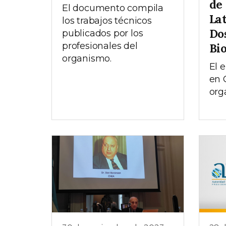
de
El documento compila
La
los trabajos técnicos
Do
publicados por los
profesionales del
Bi
organismo.
El 
en 
org