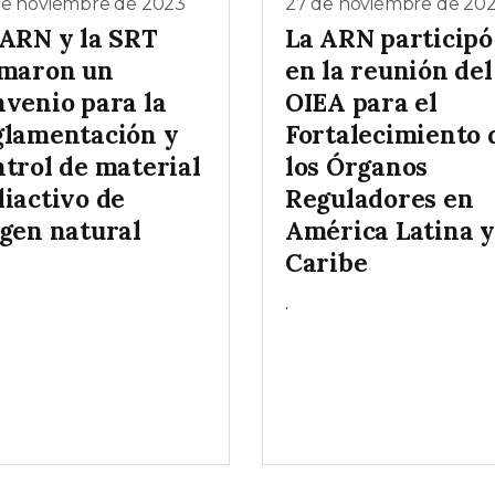
de noviembre de 2023
27 de noviembre de 20
 ARN y la SRT
La ARN participó
rmaron un
en la reunión del
nvenio para la
OIEA para el
glamentación y
Fortalecimiento 
ntrol de material
los Órganos
diactivo de
Reguladores en
igen natural
América Latina y
Caribe
.