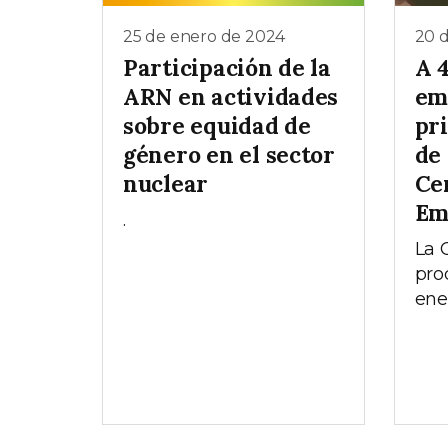
25 de enero de 2024
20 
Participación de la
A 4
ARN en actividades
em
sobre equidad de
pr
género en el sector
de
nuclear
Ce
Em
.
La 
pro
ene