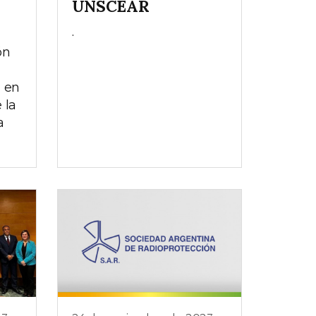
UNSCEAR
.
ón
n en
 la
a