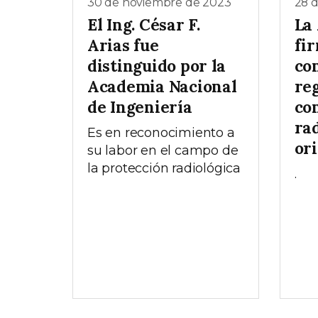
30 de noviembre de 2023
28 
El Ing. César F.
La
Arias fue
fi
distinguido por la
co
Academia Nacional
re
de Ingeniería
co
ra
Es en reconocimiento a
or
su labor en el campo de
la protección radiológica
.