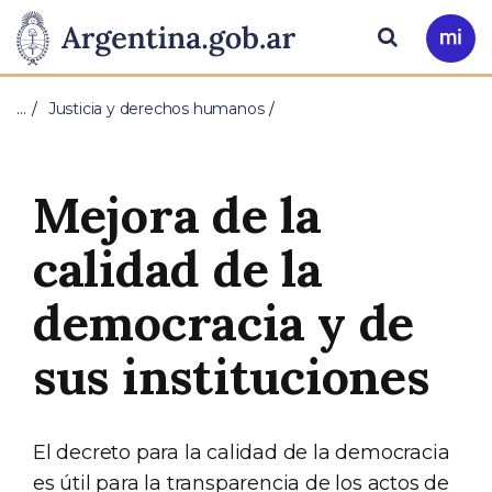
Pasar al contenido principal
Presidencia
Buscar
Ir
a
de
Mi
…
Justicia y derechos humanos
Arg
la
Nación
Mejora de la
calidad de la
democracia y de
sus instituciones
El decreto para la calidad de la democracia
es útil para la transparencia de los actos de