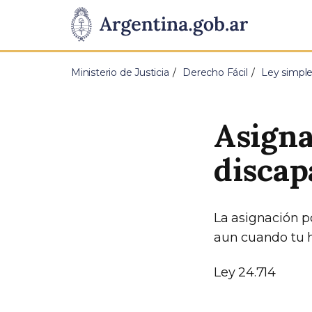
Pasar al contenido principal
Presidencia
de
Ministerio de Justicia
Derecho Fácil
Ley simpl
la
Nación
Asigna
discap
La asignación p
aun cuando tu h
Ley 24.714