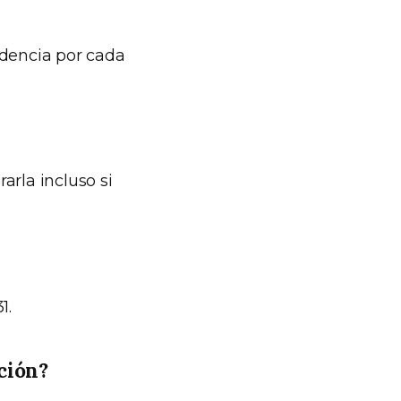
dencia por cada
arla incluso si
1.
ción?