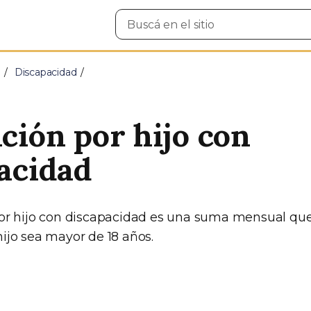
Buscar
en
el
sitio
e
Discapacidad
ción por hijo con
acidad
or hijo con discapacidad es una suma mensual qu
ijo sea mayor de 18 años.