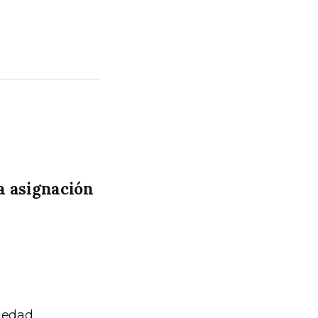
a asignación
üedad.