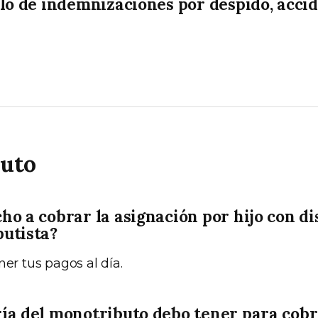
ulo de indemnizaciones por despido, accid
uto
ho a cobrar la asignación por hijo con di
utista?
ner tus pagos al día.
ía del monotributo debo tener para cobr