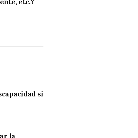
ente, etc.?
scapacidad si
ar la