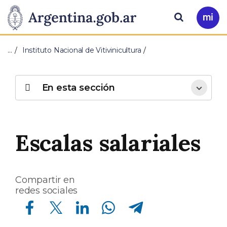
Pasar al contenido principal
Presidencia
Buscar
Ir
a
de
Mi
…
Instituto Nacional de Vitivinicultura
Arg
la
Nación
En esta sección
Escalas salariales
Compartir en
redes sociales
Compartir en Facebook
Compartir en Twitter
Compartir en Linkedin
Compartir en Whatsapp
Compartir en Telegram