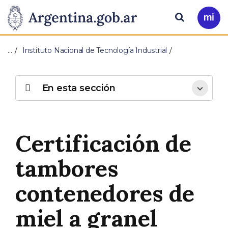
Pasar al contenido principal
Presidencia
Buscar
Ir
a
de
Mi
…
Instituto Nacional de Tecnología Industrial
Arg
la
Nación
En esta sección
Certificación de
tambores
contenedores de
miel a granel