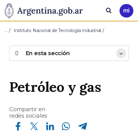
Pasar al contenido principal
Presidencia
Buscar
Ir
a
de
Mi
…
Instituto Nacional de Tecnología Industrial
Arg
la
Nación
En esta sección
Petróleo y gas
Compartir en
redes sociales
Compartir en Facebook
Compartir en Twitter
Compartir en Linkedin
Compartir en Whatsapp
Compartir en Telegram