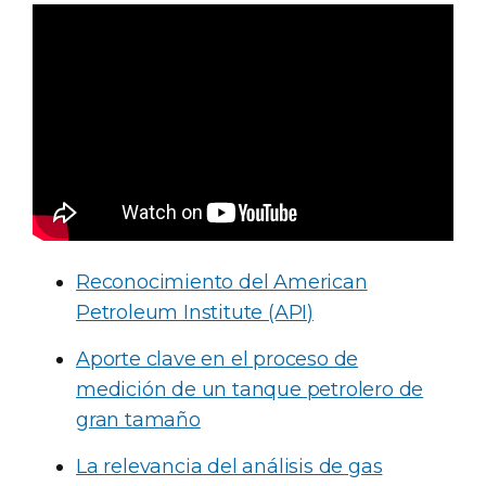
Reconocimiento del American
Petroleum Institute (API)
Aporte clave en el proceso de
medición de un tanque petrolero de
gran tamaño
La relevancia del análisis de gas