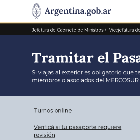
Pasar al contenido principal
Presidencia
de
Jefatura de Gabinete de Ministros
Vicejefatura d
la
Tramitar el Pas
Nación
Si viajas al exterior es obligatorio que 
miembros o asociados del MERCOSUR e
Turnos online
Verificá si tu pasaporte requiere
revisión