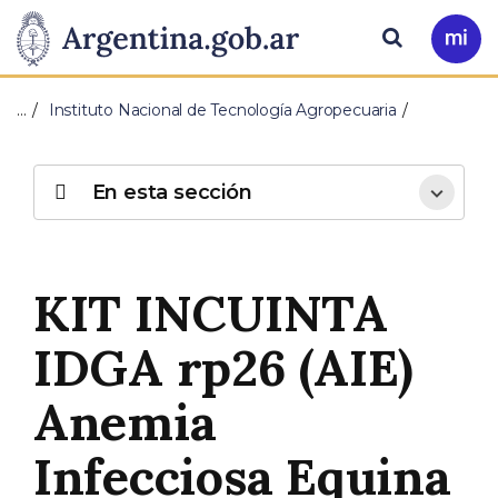
Pasar al contenido principal
Presidencia
Buscar
Ir
a
de
Mi
…
Instituto Nacional de Tecnología Agropecuaria
Arg
la
Nación
En esta sección
KIT INCUINTA
IDGA rp26 (AIE)
Anemia
Infecciosa Equina