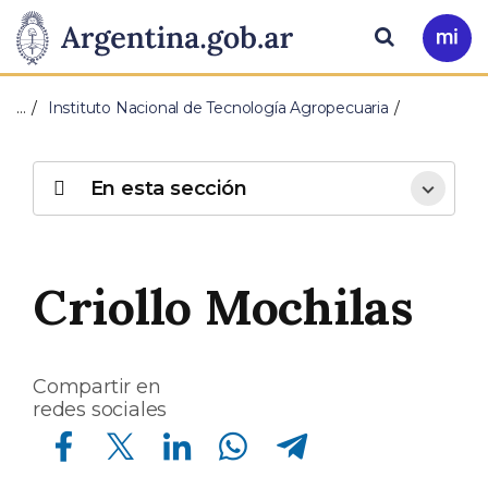
Pasar al contenido principal
Presidencia
Buscar
Ir
a
de
Mi
…
Instituto Nacional de Tecnología Agropecuaria
Arg
la
Nación
En esta sección
Criollo Mochilas
Compartir en
redes sociales
Compartir en Facebook
Compartir en Twitter
Compartir en Linkedin
Compartir en Whatsapp
Compartir en Telegram